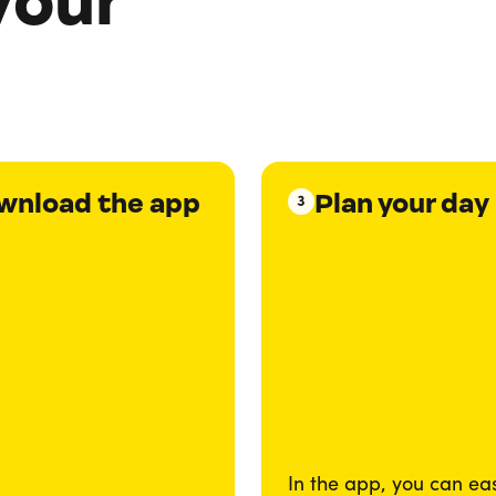
your
wnload the app
Plan your day
3
In the app, you can eas