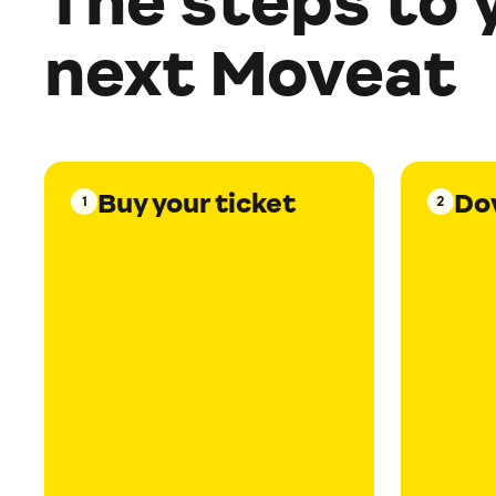
The steps to 
next Moveat
Buy your ticket
Do
1
2