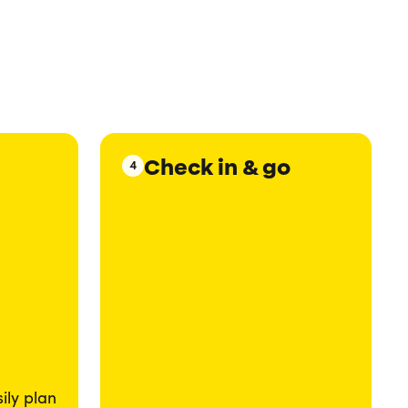
Check in & go
4
ily plan