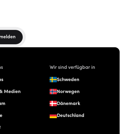
melden
ns
Wir sind verfügbar in
ns
Schweden
 & Medien
Norwegen
am
Dänemark
re
Deutschland
t