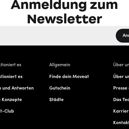
Anmeldung zum
Newsletter
An
tioniert es
Allgemein
Über u
tioniert es
Finde dein Moveat
Über u
n und Antworten
Gutschein
Presse
e Konzepte
Städte
Das Te
t-Club
Karrie
Kontak