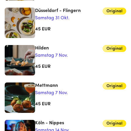
Düsseldorf - Flingern
Original
Samstag 31 Okt.
45
EUR
Hilden
Original
Samstag 7 Nov.
45
EUR
Mettmann
Original
Samstag 7 Nov.
45
EUR
Köln - Nippes
Original
Samstag 14 Nov.