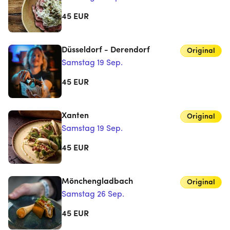
45
EUR
Düsseldorf - Derendorf
Original
Samstag 19 Sep.
45
EUR
Xanten
Original
Samstag 19 Sep.
45
EUR
Mönchengladbach
Original
Samstag 26 Sep.
45
EUR