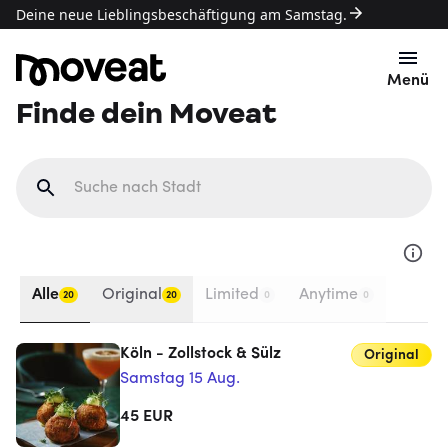
Deine neue Lieblingsbeschäftigung am Samstag.
Menü
Finde dein Moveat
Alle
Original
Limited
Anytime
20
20
0
0
Köln - Zollstock & Sülz
Original
Samstag 15 Aug.
45
EUR