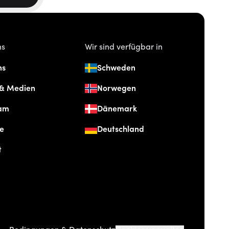
ns
Wir sind verfügbar in
ns
Schweden
 & Medien
Norwegen
am
Dänemark
re
Deutschland
t