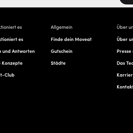
tioniert es
Allgemein
Über u
tioniert es
Finde dein Moveat
Über u
n und Antworten
Gutschein
Presse
e Konzepte
Städte
Das Te
t-Club
Karrie
Kontak