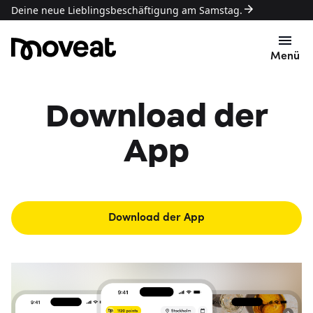
Deine neue Lieblingsbeschäftigung am Samstag.
Menü
Download der
App
Download der App