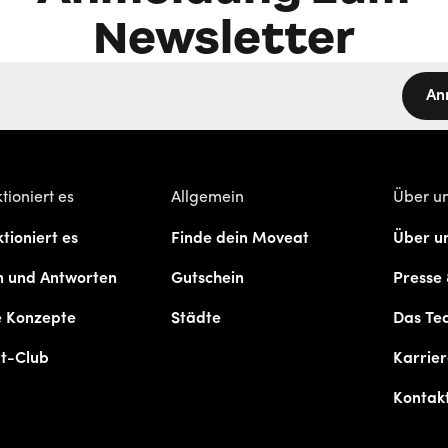
Newsletter
An
tioniert es
Allgemein
Über u
tioniert es
Finde dein Moveat
Über u
n und Antworten
Gutschein
Presse
e Konzepte
Städte
Das Te
t-Club
Karrie
Kontak