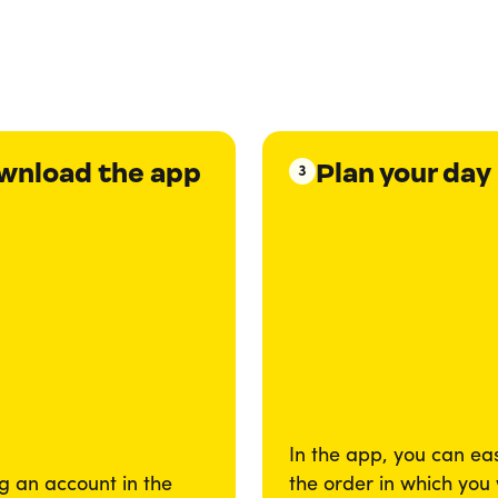
wnload the app
Plan your day
3
In the app, you can eas
g an account in the
the order in which you