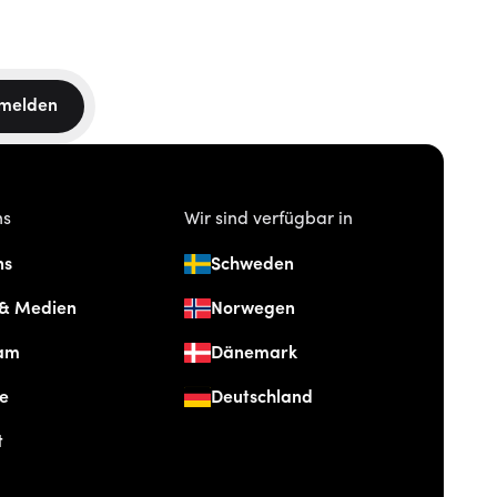
melden
ns
Wir sind verfügbar in
ns
Schweden
 & Medien
Norwegen
am
Dänemark
re
Deutschland
t