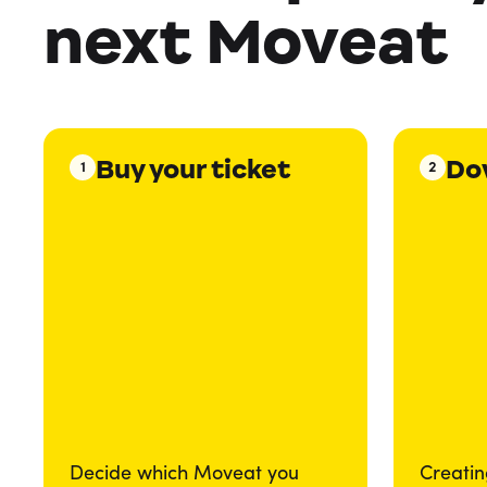
next Moveat
Buy your ticket
Do
1
2
Decide which Moveat you
Creatin