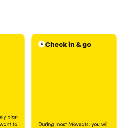
Check in & go
4
ily plan
 want to
During most Moveats, you will