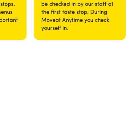
 stops.
be checked in by our staff at
menus
the first taste stop. During
portant
Moveat Anytime you check
yourself in.