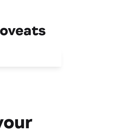
oveats
your