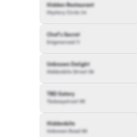
Hidden Restaurant
Mystery Circle 34
Chef’s Secret
Enigmaroad 11
Unknown Delight
Hiddenbite Street 56
TBD Eatery
Tbdwaystreet 99
Hiddenbite
Unknown Road 88