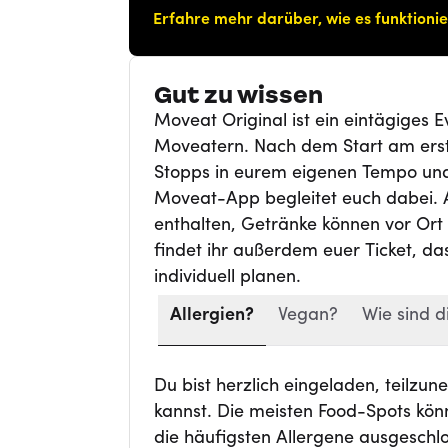
Erfahre mehr darüber, wie es funktionie
Gut zu wissen
Moveat Original ist ein eintägiges
Moveatern. Nach dem Start am erst
Stopps in eurem eigenen Tempo und 
Moveat-App begleitet euch dabei. Al
enthalten, Getränke können vor Ort
findet ihr außerdem euer Ticket, d
individuell planen.
Allergien?
Vegan?
Wie sind d
Du bist herzlich eingeladen, teilzu
kannst. Die meisten Food-Spots kön
die häufigsten Allergene ausgeschl