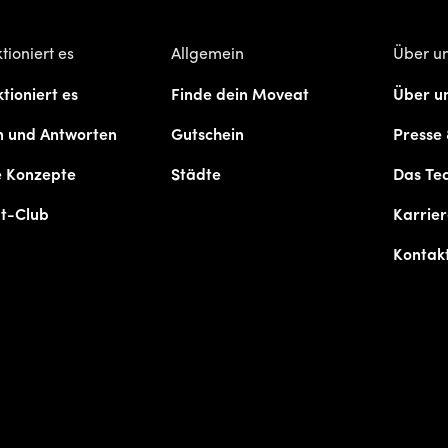
tioniert es
Allgemein
Über u
tioniert es
Finde dein Moveat
Über u
n und Antworten
Gutschein
Presse
e Konzepte
Städte
Das Te
t-Club
Karrie
Kontak