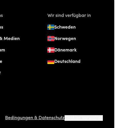
ns
Wir sind verfügbar in
ns
Schweden
 & Medien
Norwegen
am
Dänemark
re
Deutschland
t
Bedingungen & Datenschutz
Cookies verwalten