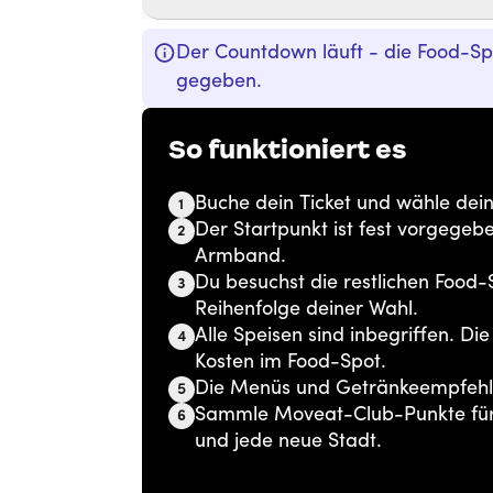
Der Countdown läuft - die Food-S
gegeben.
So funktioniert es
Buche dein Ticket und wähle deine
1
Der Startpunkt ist fest vorgegeb
2
Armband.
Du besuchst die restlichen Food
3
Reihenfolge deiner Wahl.
Alle Speisen sind inbegriffen. Di
4
Kosten im Food-Spot.
Die Menüs und Getränkeempfehlu
5
Sammle Moveat-Club-Punkte für 
6
und jede neue Stadt.