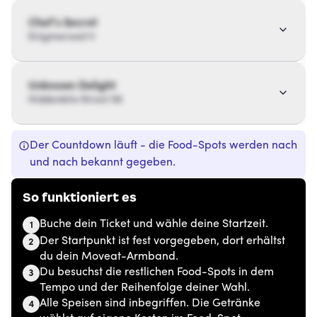
Chef’s Secret
Enigmaroad 11
Unknown Delight
Hiddenbite Street 56
Der Countdown läuft - die Food-Spots werden nach
und nach bekannt gegeben.
So funktioniert es
Buche dein Ticket und wähle deine Startzeit.
1
Der Startpunkt ist fest vorgegeben, dort erhältst
2
du dein Moveat-Armband.
Du besuchst die restlichen Food-Spots in dem
3
Tempo und der Reihenfolge deiner Wahl.
Alle Speisen sind inbegriffen. Die Getränke
4