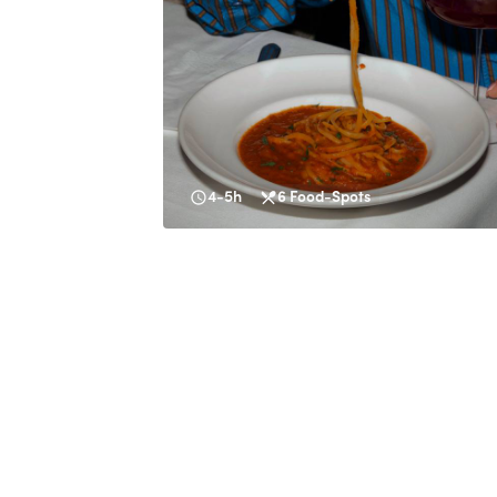
4-5h
6
Food-Spots