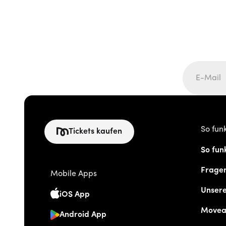
So funk
Tickets kaufen
So funk
Frage
Mobile Apps
Unser
iOS App
Movea
Android App