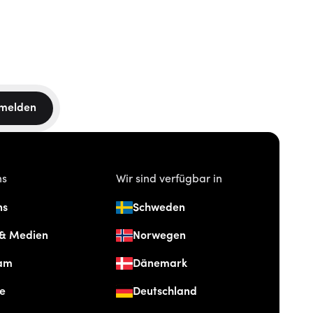
melden
ns
Wir sind verfügbar in
ns
Schweden
 & Medien
Norwegen
am
Dänemark
re
Deutschland