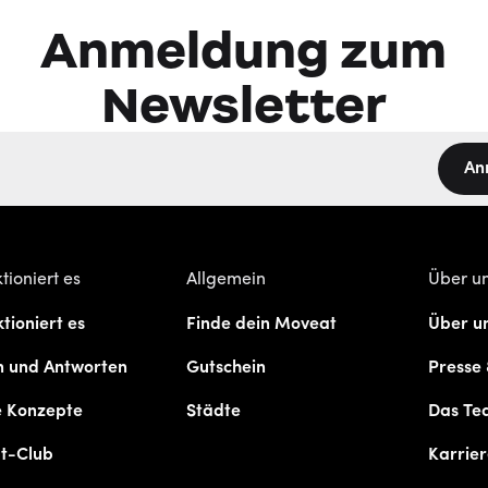
Anmeldung zum
Newsletter
An
tioniert es
Allgemein
Über u
tioniert es
Finde dein Moveat
Über u
n und Antworten
Gutschein
Presse
e Konzepte
Städte
Das Te
t-Club
Karrie