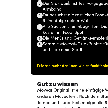
Der Startpunkt ist fest vorgegeb
2
Armband.
Du besuchst die restlichen Food
3
Reihenfolge deiner Wahl.
Alle Speisen sind inbegriffen. Di
4
Kosten im Food-Spot.
Die Menüs und Getränkeempfehlu
5
Sammle Moveat-Club-Punkte für 
6
und jede neue Stadt.
Erfahre mehr darüber, wie es funktionie
Gut zu wissen
Moveat Original ist eine eintägige 
anderen Moveatern. Nach dem Start
Tempo und eurer Reihenfolge alle 6 