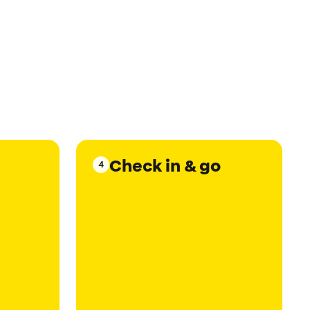
Check in & go
4