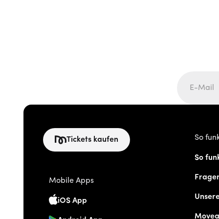
So funk
Tickets kaufen
So funk
Frage
Mobile Apps
Unser
iOS App
Movea