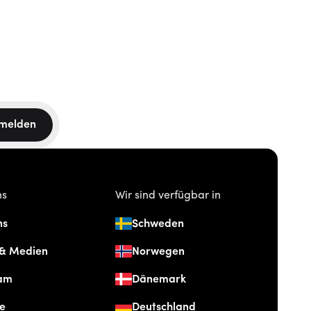
melden
ns
Wir sind verfügbar in
ns
Schweden
 & Medien
Norwegen
am
Dänemark
re
Deutschland