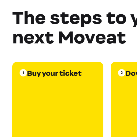
The steps to 
next Moveat
Buy your ticket
Do
1
2