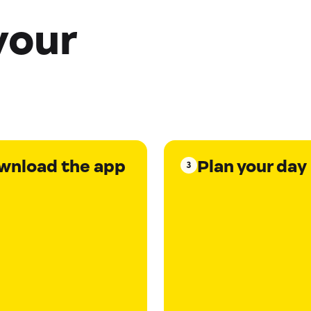
your
wnload the app
Plan your day
3