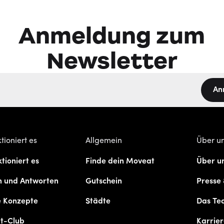
Anmeldung zum
Newsletter
An
tioniert es
Allgemein
Über u
tioniert es
Finde dein Moveat
Über u
n und Antworten
Gutschein
Presse
e Konzepte
Städte
Das Te
t-Club
Karrie