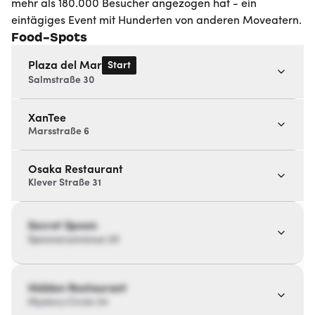
mehr als 180.000 Besucher angezogen hat - ein
eintägiges Event mit Hunderten von anderen Moveatern.
Food-Spots
Start
Plaza del Mar
Salmstraße 30
XanTee
Marsstraße 6
Osaka Restaurant
Klever Straße 31
Secret Spoon
Spoonaryavenue 20
Hidden Restaurant
Mystery Circle 34