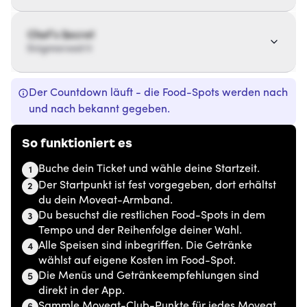
Chef’s Secret
Enigmaroad 11
Der Countdown läuft - die Food-Spots werden nach
und nach bekannt gegeben.
So funktioniert es
Buche dein Ticket und wähle deine Startzeit.
1
Der Startpunkt ist fest vorgegeben, dort erhältst
2
du dein Moveat-Armband.
Du besuchst die restlichen Food-Spots in dem
3
Tempo und der Reihenfolge deiner Wahl.
Alle Speisen sind inbegriffen. Die Getränke
4
wählst auf eigene Kosten im Food-Spot.
Die Menüs und Getränkeempfehlungen sind
5
direkt in der App.
Sammle Moveat-Club-Punkte für jedes Moveat,
6