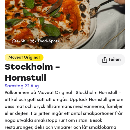
4-5h
7
Food-Spots
Moveat
Original
Teilen
Stockholm -
Hornstull
Samstag 22 Aug.
Välkommen på Moveat Original i Stockholm Hornstull –
ett kul och gott sätt att umgås. Upptäck Hornstull genom
dess mat och dryck tillsammans med vännerna, familjen
eller dejten. I biljetten ingår ett antal smakportioner från
noga utvalda smakstopp runt om i stan. Besök
restauranger, delis och vinbarer och låt smaklökarna