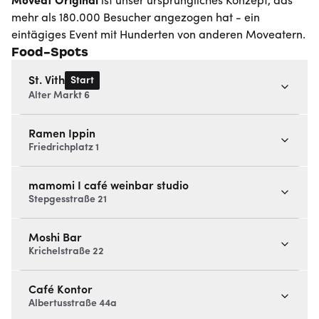
Moveat
Original
ist unser ursprüngliches Konzept, das
mehr als 180.000 Besucher angezogen hat - ein
eintägiges Event mit Hunderten von anderen Moveatern.
Food-Spots
Start
St. Vith
Alter Markt 6
Ramen Ippin
Friedrichplatz 1
mamomi I café weinbar studio
Stepgesstraße 21
Moshi Bar
Krichelstraße 22
Café Kontor
Albertusstraße 44a