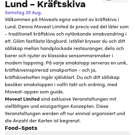
Lund - Kräftskiva
Samstag 29 Aug.
Välkommen på Moveats egna variant av kräftskiva i
Lund. Denna Moveat Limited är precis vad det låter som
- traditionell kräftskiva och nytänkande smakvandring i
ett. Glöm fastlåsta långbord. Istället kryssar du och ditt
sällskap mellan handplockade restauranger, delis och
barer och njuter av klassiska sensommarsmaker i
modern tappning. På varje smakstopp serveras en unik,
kräftskiveinspirerad smakportion - och ja,
kräftskivehatten ingår självklart. Du och ditt sällskap
besöker smakstoppen i valfri takt och ordning, med
Moveat-appen som guide.
Moveat
Limited
sind exklusive Veranstaltungen mit
vielfältigen und einzigartigen Konzepten. Diese
Veranstaltungen werden oft nur einmal organisiert und
die Anzahl der Karten ist begrenzt.
Food-Spots