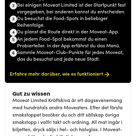
Bei einigen Moveat Limited ist der Startpunkt fest
2
vorgegeben, bei anderen kannst du entscheiden.
Du besuchst die Food-Spots in beliebiger
3
Reihenfolge.
Du planst die Route direkt in der Moveat-App.
4
An jedem Food-Spot bekommst du einen
5
Probierteller. In der App erfährst du das Menü.
Sammle Moveat-Club-Punkte für jedes Moveat,
6
das du besuchst und jede neue Stadt.
Erfahre mehr darüber, wie es funktioniert
Gut zu wissen
Moveat Limited Kräftskiva är ett dagsevenemang
med hundratals andra Moveaters. Efter det första
smakstoppet besöker du och ditt sällskap övriga
smakstopp i valfri takt och ordning. All mat ingår i
biljetten, dryck säljs i hel- och halvglas. I Moveat-