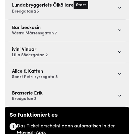
Start
Lundabryggeriets Ölkällare
Bredgatan 25
Bar beckasin
Västra Mårtensgatan 7
ivini Vinbar
Lilla Södergatan 2
Alice & Katten
Sankt Petri kyrkogata 8
Brasserie Erik
Bredgatan 2
So funktioniert es
Das Ticket erscheint dann automatisch in der
1
Moveat-App.