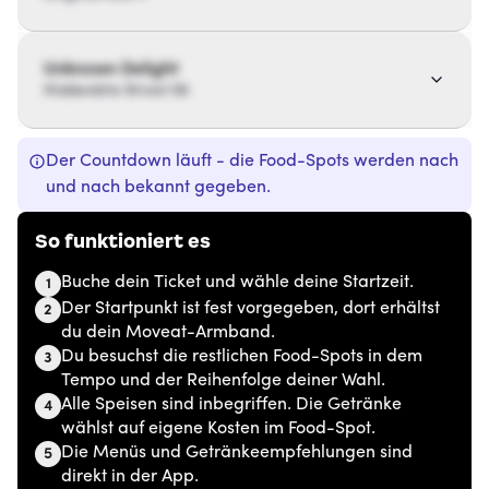
Unknown Delight
Hiddenbite Street 56
Der Countdown läuft - die Food-Spots werden nach
und nach bekannt gegeben.
So funktioniert es
Buche dein Ticket und wähle deine Startzeit.
1
Der Startpunkt ist fest vorgegeben, dort erhältst
2
du dein Moveat-Armband.
Du besuchst die restlichen Food-Spots in dem
3
Tempo und der Reihenfolge deiner Wahl.
Alle Speisen sind inbegriffen. Die Getränke
4
wählst auf eigene Kosten im Food-Spot.
Die Menüs und Getränkeempfehlungen sind
5
direkt in der App.