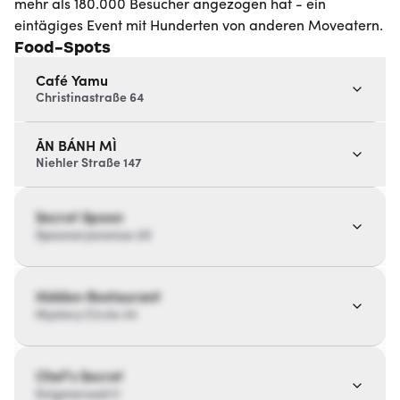
mehr als 180.000 Besucher angezogen hat - ein
eintägiges Event mit Hunderten von anderen Moveatern.
Food-Spots
Café Yamu
Christinastraße 64
ĂN BÁNH MÌ
Niehler Straße 147
Secret Spoon
Spoonaryavenue 20
Hidden Restaurant
Mystery Circle 34
Chef’s Secret
Enigmaroad 11