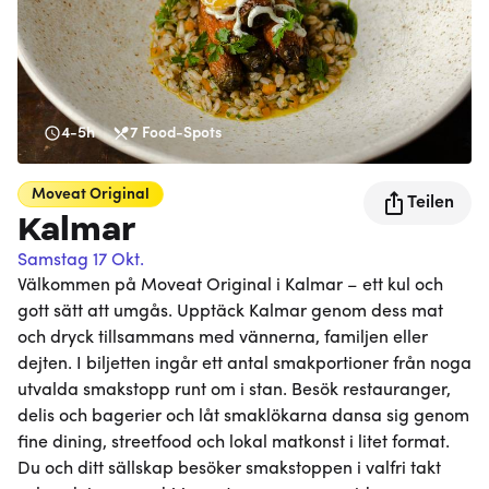
4-5h
7
Food-Spots
Moveat
Original
Teilen
Kalmar
Samstag 17 Okt.
Välkommen på Moveat Original i Kalmar – ett kul och
gott sätt att umgås. Upptäck Kalmar genom dess mat
och dryck tillsammans med vännerna, familjen eller
dejten. I biljetten ingår ett antal smakportioner från noga
utvalda smakstopp runt om i stan. Besök restauranger,
delis och bagerier och låt smaklökarna dansa sig genom
fine dining, streetfood och lokal matkonst i litet format.
Du och ditt sällskap besöker smakstoppen i valfri takt