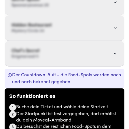
Spoonaryavenue 20
Hidden Restaurant
Mystery Circle 34
Chef’s Secret
Enigmaroad 11
Der Countdown läuft - die Food-Spots werden nach
und nach bekannt gegeben.
So funktioniert es
Buche dein Ticket und wähle deine Startzeit.
1
Der Startpunkt ist fest vorgegeben, dort erhältst
2
du dein Moveat-Armband.
Du besuchst die restlichen Food-Spots in dem
3