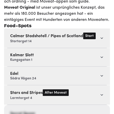
och ordning - med Moveat-appen som guide.
Moveat
Original
ist unser ursprüngliches Konzept, das
mehr als 180.000 Besucher angezogen hat - ein
eintägiges Event mit Hunderten von anderen Moveatern.
Food-Spots
Start
Calmar Stadshotell / Pipes of Scotland
Stortorget 14
Kalmar Slott
Kungsgatan 1
Edel
Södra Vägen 24
After Moveat
Stars and Stripes
Larmtorget 4
Secret Spoon