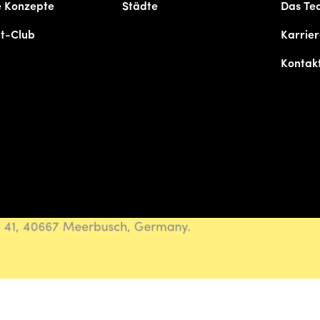
e Konzepte
Städte
Das Te
t-Club
Karrie
Kontak
e 41, 40667 Meerbusch, Germany.