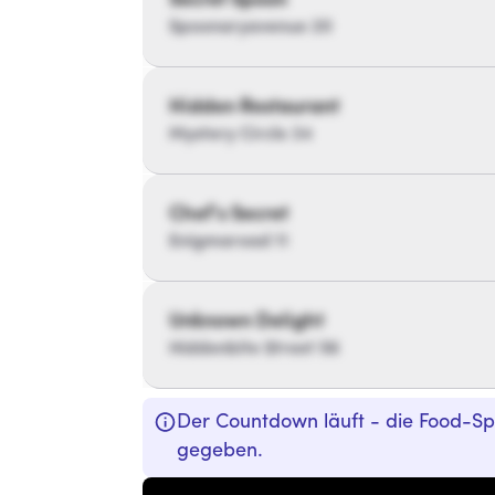
Secret Spoon
Spoonaryavenue 20
Hidden Restaurant
Mystery Circle 34
Chef’s Secret
Enigmaroad 11
Unknown Delight
Hiddenbite Street 56
Der Countdown läuft - die Food-S
gegeben.