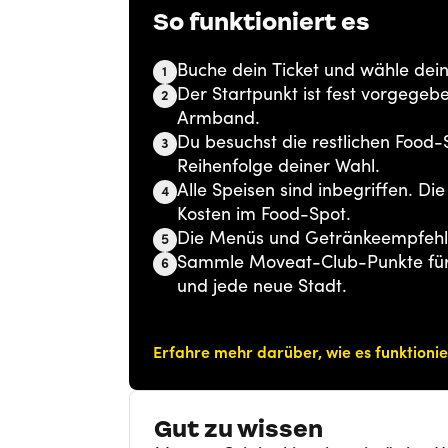
So funktioniert es
Buche dein Ticket und wähle deine
1
Der Startpunkt ist fest vorgegeb
2
Armband.
Du besuchst die restlichen Food
3
Reihenfolge deiner Wahl.
Alle Speisen sind inbegriffen. Di
4
Kosten im Food-Spot.
Die Menüs und Getränkeempfehlu
5
Sammle Moveat-Club-Punkte für 
6
und jede neue Stadt.
Erfahre mehr darüber, wie es funktionie
Gut zu wissen