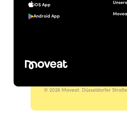
Unser
iOS App
Movea
Android App
© 2026 Moveat. Düsseldorfer Straß