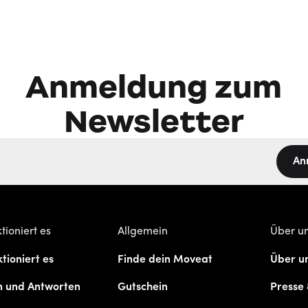
Anmeldung zum
Newsletter
An
tioniert es
Allgemein
Über u
tioniert es
Finde dein Moveat
Über u
n und Antworten
Gutschein
Presse